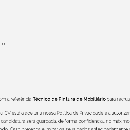
to.
om a referência
Técnico de Pintura de Mobiliário
para
recru
 CV está a aceitar a nossa Política de Privacidade e a autoriz
 candidatura será guardada, de forma confidencial, no máxim
odo. Caso pretenda eliminar os seus dados antecipadamente de