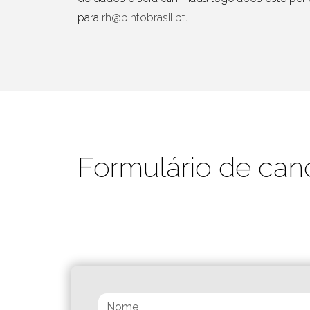
para
rh@pintobrasil.pt
.
Formulário de can