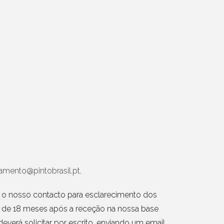
tamento@pintobrasil.pt
.
ar o nosso contacto para esclarecimento dos
o de 18 meses após a receção na nossa base
verá solicitar por escrito, enviando um email