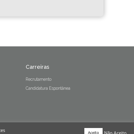
Carreiras
Recrutamento
Candidatura Espontânea
tes
Não Aceito
Aceito