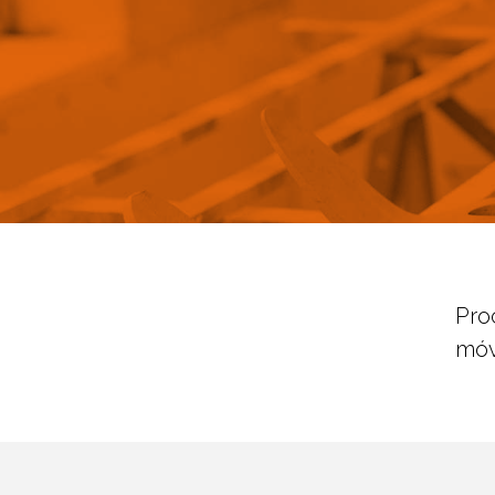
Pro
móv