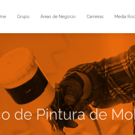
ome
Grupo
Áreas de Negócio
Carreiras
Media Ro
o de Pintura de Mob