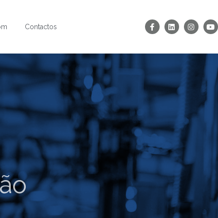
om
Contactos
ção