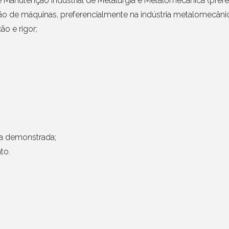
 Manutenção Industrial de Metalurgia e Metalomecânica (prefer
o de máquinas, preferencialmente na indústria metalomecânic
o e rigor;
a demonstrada;
to.