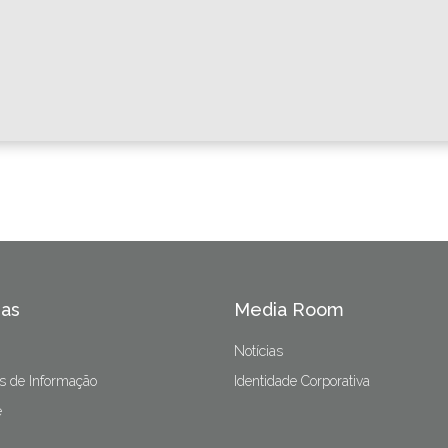
as
Media Room
Notícias
s de Informação
Identidade Corporativa
e